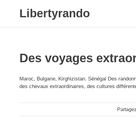
Skip
Libertyrando
to
content
Le
spécialiste
de
la
randonnée
Des voyages extraor
à
cheval
Maroc, Bulgarie, Kirghizistan. Sénégal Des randon
des chevaux extraordinaires, des cultures différen
Next
Partagez
Navigation
Post:
de