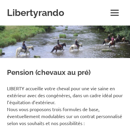
Skip
to
Libertyrando
MENU
content
Le
spécialiste
de
la
randonnée
à
cheval
Pension (chevaux au pré)
LIBERTY accueille votre cheval pour une vie saine en
extérieur avec des congénères, dans un cadre idéal pour
l’équitation d’extérieur.
Nous vous proposons trois formules de base,
éventuellement modulables sur un contrat personnalisé
selon vos souhaits et nos possibilités :