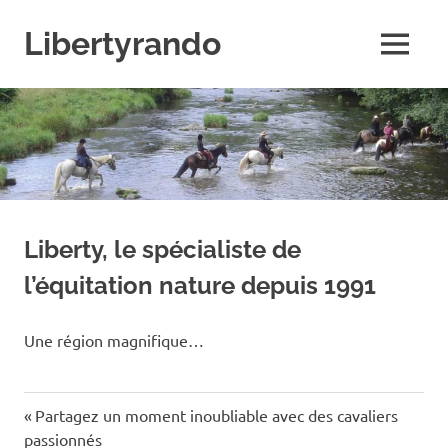
Skip
to
Libertyrando
MENU
content
Le
spécialiste
de
la
randonnée
à
cheval
Liberty, le spécialiste de
l’équitation nature depuis 1991
Une région magnifique…
Previous
Navigation
Partagez un moment inoubliable avec des cavaliers
Post:
passionnés