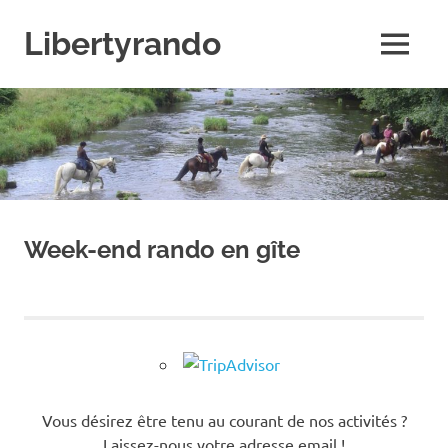
Skip
to
Libertyrando
MENU
content
Le
spécialiste
de
la
randonnée
à
cheval
Week-end rando en gîte
Vous désirez être tenu au courant de nos activités ?
Laissez-nous votre adresse email !