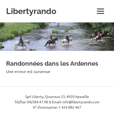
Skip
to
Libertyrando
MENU
content
Le
spécialiste
de
la
randonnée
à
cheval
Randonnées dans les Ardennes
Une erreur est survenue
Sprl Liberty, Quarreux 23, 4920 Aywaille
Tél/fax: 04/384.47.98 & Email: info@libertyrando.com
N° d'entreprise: 1 424 882 467