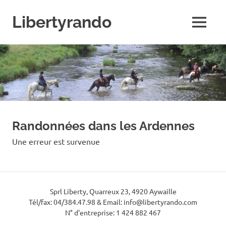
Skip
to
Libertyrando
MENU
content
Le
spécialiste
de
la
randonnée
à
cheval
Randonnées dans les Ardennes
Une erreur est survenue
Sprl Liberty, Quarreux 23, 4920 Aywaille
Tél/fax: 04/384.47.98 & Email: info@libertyrando.com
N° d'entreprise: 1 424 882 467