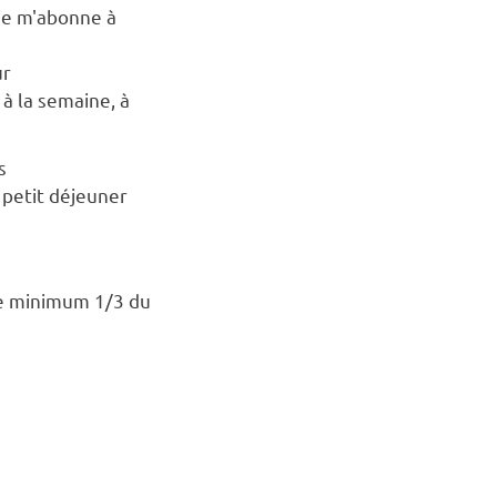
 je m'abonne à
ur
 à la semaine, à
s
€ petit déjeuner
de minimum 1/3 du