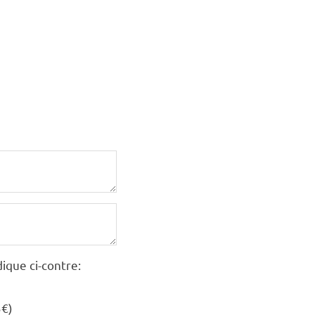
ique ci-contre:
5€)