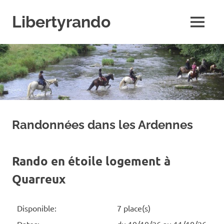
Skip
to
Libertyrando
MENU
content
Le
spécialiste
de
la
randonnée
à
cheval
Randonnées dans les Ardennes
Rando en étoile logement à
Quarreux
Disponible:
7 place(s)