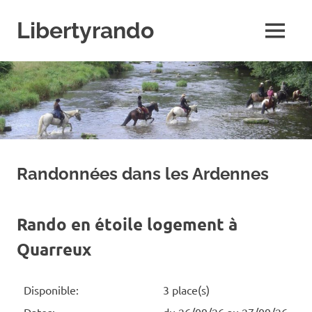
Skip
to
Libertyrando
MENU
content
Le
spécialiste
de
la
randonnée
à
cheval
Randonnées dans les Ardennes
Rando en étoile logement à
Quarreux
Disponible:
3 place(s)