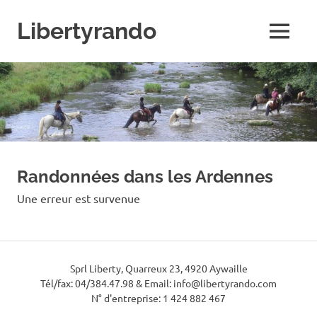
Skip
to
Libertyrando
MENU
content
Le
spécialiste
de
la
randonnée
à
cheval
Randonnées dans les Ardennes
Une erreur est survenue
Sprl Liberty, Quarreux 23, 4920 Aywaille
Tél/fax: 04/384.47.98 & Email: info@libertyrando.com
N° d'entreprise: 1 424 882 467