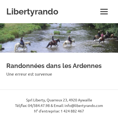
Skip
to
Libertyrando
MENU
content
Le
spécialiste
de
la
randonnée
à
cheval
Randonnées dans les Ardennes
Une erreur est survenue
Sprl Liberty, Quarreux 23, 4920 Aywaille
Tél/fax: 04/384.47.98 & Email: info@libertyrando.com
N° d'entreprise: 1 424 882 467