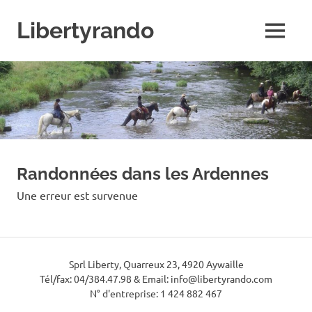
Skip
to
Libertyrando
MENU
content
Le
spécialiste
de
la
randonnée
à
cheval
Randonnées dans les Ardennes
Une erreur est survenue
Sprl Liberty, Quarreux 23, 4920 Aywaille
Tél/fax: 04/384.47.98 & Email: info@libertyrando.com
N° d'entreprise: 1 424 882 467