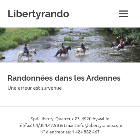
Skip
to
Libertyrando
MENU
content
Le
spécialiste
de
la
randonnée
à
cheval
Randonnées dans les Ardennes
Une erreur est survenue
Sprl Liberty, Quarreux 23, 4920 Aywaille
Tél/fax: 04/384.47.98 & Email: info@libertyrando.com
N° d'entreprise: 1 424 882 467