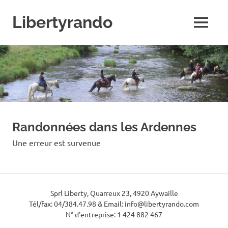
Skip
to
Libertyrando
MENU
content
Le
spécialiste
de
la
randonnée
à
cheval
Randonnées dans les Ardennes
Une erreur est survenue
Sprl Liberty, Quarreux 23, 4920 Aywaille
Tél/fax: 04/384.47.98 & Email: info@libertyrando.com
N° d'entreprise: 1 424 882 467