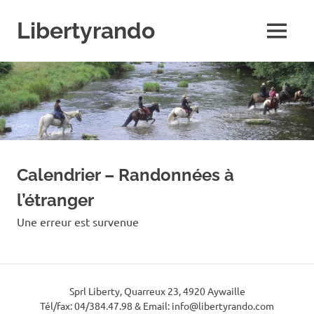
Skip
to
Libertyrando
MENU
content
Le
spécialiste
de
la
randonnée
à
cheval
Calendrier – Randonnées à
l’étranger
Une erreur est survenue
Sprl Liberty, Quarreux 23, 4920 Aywaille
Tél/fax: 04/384.47.98 & Email: info@libertyrando.com