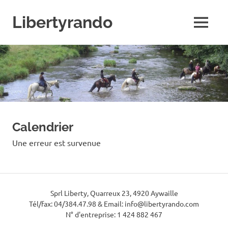
Skip
to
Libertyrando
MENU
content
Le
spécialiste
de
la
randonnée
à
cheval
Calendrier
Une erreur est survenue
Sprl Liberty, Quarreux 23, 4920 Aywaille
Tél/fax: 04/384.47.98 & Email: info@libertyrando.com
N° d'entreprise: 1 424 882 467