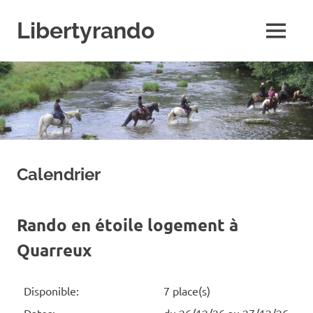
Skip
to
Libertyrando
MENU
content
Le
spécialiste
de
la
randonnée
à
cheval
Calendrier
Rando en étoile logement à
Quarreux
Disponible:
7 place(s)