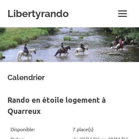
Skip
to
Libertyrando
MENU
content
Le
spécialiste
de
la
randonnée
à
cheval
Calendrier
Rando en étoile logement à
Quarreux
Disponible:
7 place(s)