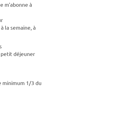
 je m'abonne à
ur
 à la semaine, à
s
€ petit déjeuner
de minimum 1/3 du