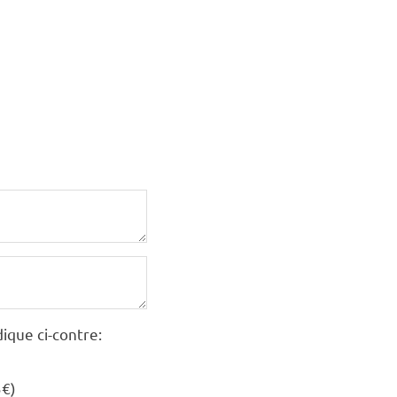
ique ci-contre:
5€)