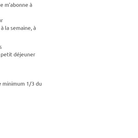
 je m'abonne à
ur
 à la semaine, à
s
€ petit déjeuner
de minimum 1/3 du