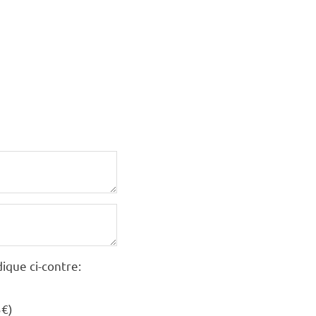
ique ci-contre:
5€)