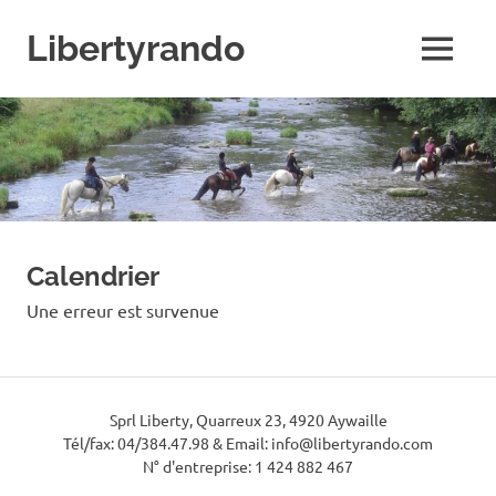
Skip
to
Libertyrando
MENU
content
Le
spécialiste
de
la
randonnée
à
cheval
Calendrier
Une erreur est survenue
Sprl Liberty, Quarreux 23, 4920 Aywaille
Tél/fax: 04/384.47.98 & Email: info@libertyrando.com
N° d'entreprise: 1 424 882 467