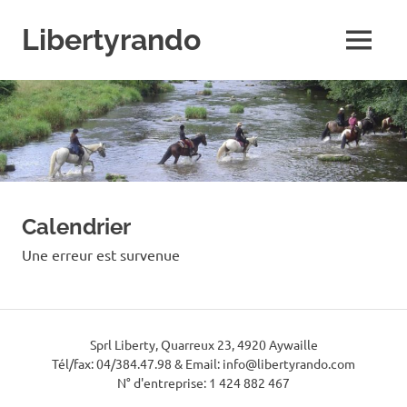
Skip
to
Libertyrando
MENU
content
Le
spécialiste
de
la
randonnée
à
cheval
Calendrier
Une erreur est survenue
Sprl Liberty, Quarreux 23, 4920 Aywaille
Tél/fax: 04/384.47.98 & Email: info@libertyrando.com
N° d'entreprise: 1 424 882 467