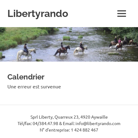
Skip
to
Libertyrando
MENU
content
Le
spécialiste
de
la
randonnée
à
cheval
Calendrier
Une erreur est survenue
Sprl Liberty, Quarreux 23, 4920 Aywaille
Tél/fax: 04/384.47.98 & Email: info@libertyrando.com
N° d'entreprise: 1 424 882 467