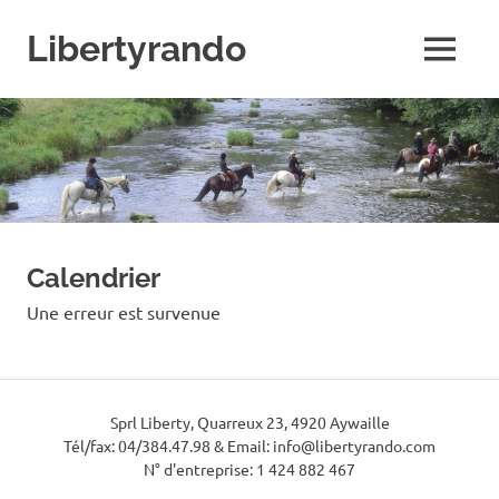
Skip
to
Libertyrando
MENU
content
Le
spécialiste
de
la
randonnée
à
cheval
Calendrier
Une erreur est survenue
Sprl Liberty, Quarreux 23, 4920 Aywaille
Tél/fax: 04/384.47.98 & Email: info@libertyrando.com
N° d'entreprise: 1 424 882 467